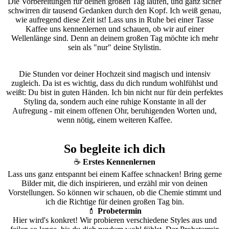
Die Vorbereitungen für deinen großen Tag laufen, und ganz sicher
schwirren dir tausend Gedanken durch den Kopf. Ich weiß genau,
wie aufregend diese Zeit ist! Lass uns in Ruhe bei einer Tasse
Kaffee uns kennenlernen und schauen, ob wir auf einer
Wellenlänge sind. Denn an deinem großen Tag möchte ich mehr
sein als "nur" deine Stylistin.
Die Stunden vor deiner Hochzeit sind magisch und intensiv
zugleich. Da ist es wichtig, dass du dich rundum wohlfühlst und
weißt: Du bist in guten Händen. Ich bin nicht nur für dein perfektes
Styling da, sondern auch eine ruhige Konstante in all der
Aufregung - mit einem offenen Ohr, beruhigenden Worten und,
wenn nötig, einem weiteren Kaffee.
So begleite ich dich
☕️
Erstes Kennenlernen
Lass uns ganz entspannt bei einem Kaffee schnacken! Bring gerne
Bilder mit, die dich inspirieren, und erzähl mir von deinen
Vorstellungen. So können wir schauen, ob die Chemie stimmt und
ich die Richtige für deinen großen Tag bin.
💄
Probetermin
Hier wird's konkret! Wir probieren verschiedene Styles aus und