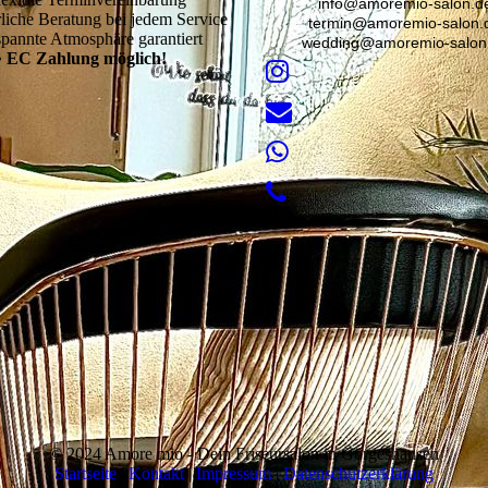
info@amoremio-salon.d
liche Beratung bei jedem Service
termin@amoremio-salon.
spannte Atmosphäre garantiert
wedding@amoremio-salon
• EC Zahlung möglich!
© 2024 Amore mio - Dein Friseursalon in Görgeshausen
Startseite
|
Kontakt
|
Impressum
|
Datenschutzerklärung