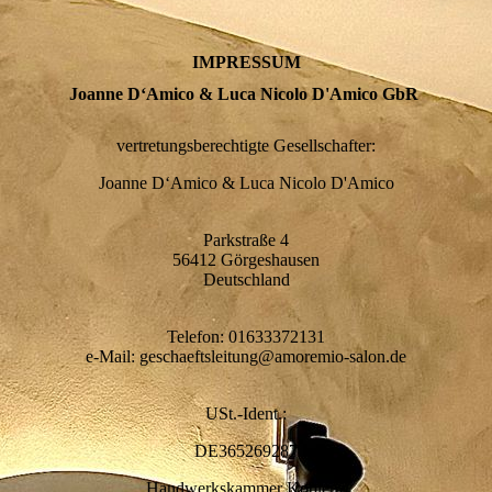
IMPRESSUM
Joanne D‘Amico & Luca Nicolo D'Amico GbR
vertretungsberechtigte Gesellschafter:
Joanne D‘Amico & Luca Nicolo D'Amico
Parkstraße 4
56412 Görgeshausen
Deutschland
Telefon: 01633372131
e-Mail: geschaeftsleitung@amoremio-salon.de
USt.-Ident.:
DE365269287
Handwerkskammer Koblenz