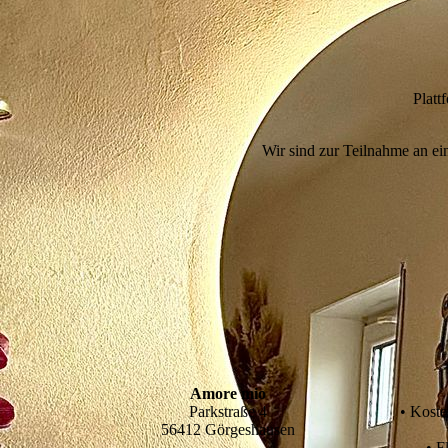
Platt
Wir sind zur Teilnahme an ein
Amore mio
Parkstraße 4
• Koste
56412 Görgeshausen
• F