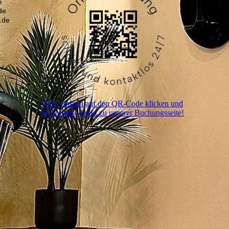
e
de
.de
Tipp: einfach auf den QR-Code klicken und
du kommst direkt zu unserer Buchungsseite!