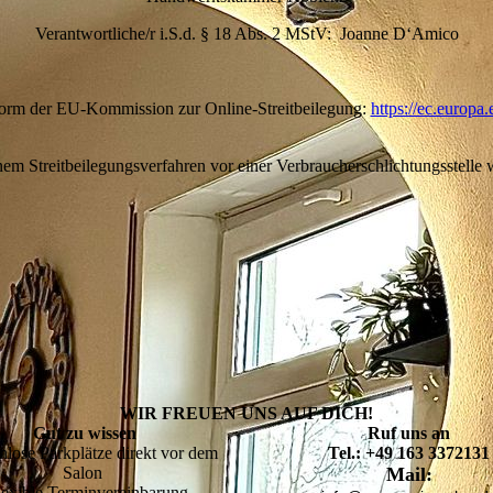
Verantwortliche/r i.S.d. § 18 Abs. 2 MStV: Joanne D‘Amico
form der EU-Kommission zur Online-Streitbeilegung:
https://ec.europa.
em Streitbeilegungsverfahren vor einer Verbraucherschlichtungsstelle w
WIR FREUEN UNS AUF DICH!
Gut zu wissen
Ruf uns an
nlose Parkplätze direkt vor dem
Tel.: +49 163 3372131
Salon
Mail:
lexible Terminvereinbarung