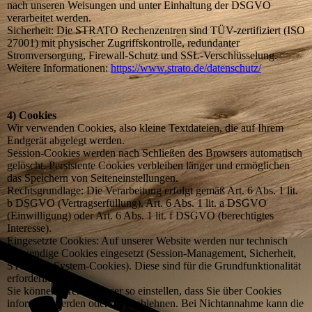
nach unseren Weisungen und unter Einhaltung der DSGVO
verarbeitet werden.
Sicherheit: Die STRATO Rechenzentren sind TÜV-zertifiziert (ISO
27001) mit physischer Zugriffskontrolle, redundanter
Stromversorgung, Firewall-Schutz und SSL-Verschlüsselung.
Weitere Informationen:
https://www.strato.de/datenschutz/
4) Cookies
Wir verwenden Cookies, also kleine Textdateien, die auf Ihrem
Endgerät abgelegt werden.
Session-Cookies werden nach Schließen des Browsers automatisch
gelöscht. Persistente Cookies verbleiben länger und ermöglichen
das Speichern von Seiteneinstellungen.
Rechtsgrundlage: Die Verarbeitung erfolgt gemäß Art. 6 Abs. 1 lit.
b DSGVO (Vertragserfüllung), Art. 6 Abs. 1 lit. a DSGVO
(Einwilligung) oder Art. 6 Abs. 1 lit. f DSGVO (berechtigtes
Interesse).
Eingesetzte Cookies: Auf unserer Website werden nur technisch
notwendige Cookies eingesetzt (Session-Management, Sicherheit,
STRATO-System-Cookies). Diese sind für die Grundfunktionalität
erforderlich.
Sie können Ihren Browser so einstellen, dass Sie über Cookies
informiert werden oder diese ablehnen. Bei Nichtannahme kann die