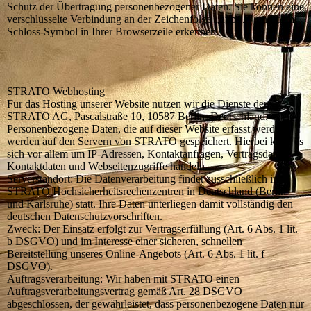
Schutz der Übertragung personenbezogener Daten. Sie können eine
verschlüsselte Verbindung an der Zeichenfolge „https://" und dem
Schloss-Symbol in Ihrer Browserzeile erkennen.
STRATO Webhosting
Für das Hosting unserer Website nutzen wir die Dienste der
STRATO AG, Pascalstraße 10, 10587 Berlin, Deutschland.
Personenbezogene Daten, die auf dieser Website erfasst werden,
werden auf den Servern von STRATO gespeichert. Hierbei kann es
sich vor allem um IP-Adressen, Kontaktanfragen, Vertragsdaten,
Kontaktdaten und Webseitenzugriffe handeln.
Serverstandort: Die Datenverarbeitung findet ausschließlich in
STRATO Hochsicherheitsrechenzentren in Deutschland (Berlin
und Karlsruhe) statt. Ihre Daten unterliegen damit vollständig den
deutschen Datenschutzvorschriften.
Zweck: Der Einsatz erfolgt zur Vertragserfüllung (Art. 6 Abs. 1 lit.
b DSGVO) und im Interesse einer sicheren, schnellen
Bereitstellung unseres Online-Angebots (Art. 6 Abs. 1 lit. f
DSGVO).
Auftragsverarbeitung: Wir haben mit STRATO einen
Auftragsverarbeitungsvertrag gemäß Art. 28 DSGVO
abgeschlossen, der gewährleistet, dass personenbezogene Daten nur