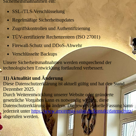
Sicherheitsmaßnahmen ein:
SSL-/TLS-Verschlüsselung
Regelmäßige Sicherheitsupdates
Zugriffskontrollen und Authentifizierung
TÜV-zertifizierte Rechenzentren (ISO 27001)
Firewall-Schutz und DDoS-Abwehr
Verschlüsselte Backups
Unsere Sicherheitsmaßnahmen werden entsprechend der
technologischen Entwicklung fortlaufend verbessert.
11) Aktualität und Änderung
Diese Datenschutzerklärung ist aktuell gültig und hat den Stand
Dezember 2025.
Durch Weiterentwicklung unserer Website oder geänderte
gesetzliche Vorgaben kann es notwendig werden, diese
Datenschutzerklärung zu ändern. Die jeweils aktuelle Fassung kann
jederzeit unter
https://www.amoremio-salon.de/kontakt/datenschutz/
abgerufen werden.