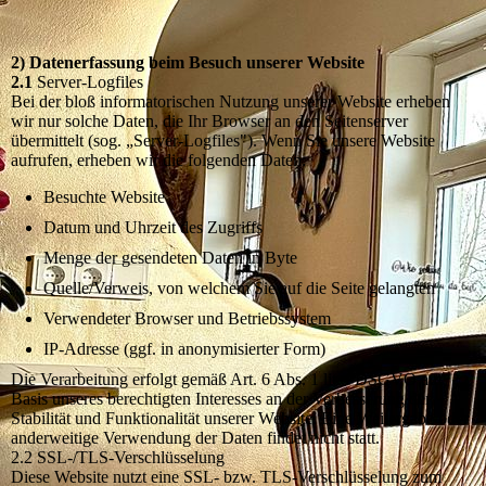
2) Datenerfassung beim Besuch unserer Website
2.1
Server-Logfiles
Bei der bloß informatorischen Nutzung unserer Website erheben
wir nur solche Daten, die Ihr Browser an den Seitenserver
übermittelt (sog. „Server-Logfiles"). Wenn Sie unsere Website
aufrufen, erheben wir die folgenden Daten:
Besuchte Website
Datum und Uhrzeit des Zugriffs
Menge der gesendeten Daten in Byte
Quelle/Verweis, von welchem Sie auf die Seite gelangten
Verwendeter Browser und Betriebssystem
IP-Adresse (ggf. in anonymisierter Form)
Die Verarbeitung erfolgt gemäß Art. 6 Abs. 1 lit. f DSGVO auf
Basis unseres berechtigten Interesses an der Verbesserung der
Stabilität und Funktionalität unserer Website. Eine Weitergabe oder
anderweitige Verwendung der Daten findet nicht statt.
2.2 SSL-/TLS-Verschlüsselung
Diese Website nutzt eine SSL- bzw. TLS-Verschlüsselung zum