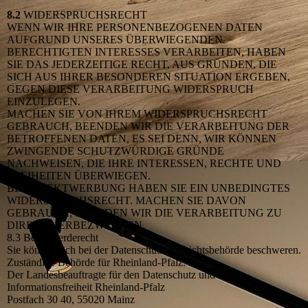
8.2
WIDERSPRUCHSRECHT
WENN WIR IHRE PERSONENBEZOGENEN DATEN
AUFGRUND UNSERES ÜBERWIEGENDEN
BERECHTIGTEN INTERESSES VERARBEITEN, HABEN
SIE DAS JEDERZEITIGE RECHT, AUS GRÜNDEN, DIE
SICH AUS IHRER BESONDEREN SITUATION ERGEBEN,
GEGEN DIESE VERARBEITUNG WIDERSPRUCH
EINZULEGEN.
MACHEN SIE VON IHREM WIDERSPRUCHSRECHT
GEBRAUCH, BEENDEN WIR DIE VERARBEITUNG DER
BETROFFENEN DATEN, ES SEI DENN, WIR KÖNNEN
ZWINGENDE SCHUTZWÜRDIGE GRÜNDE
NACHWEISEN, DIE IHRE INTERESSEN, RECHTE UND
FREIHEITEN ÜBERWIEGEN.
BEI DIREKTWERBUNG HABEN SIE EIN UNBEDINGTES
WIDERSPRUCHSRECHT. MACHEN SIE DAVON
GEBRAUCH, BEENDEN WIR DIE VERARBEITUNG ZU
DIREKTWERBEZWECKEN.
8.3 Beschwerderecht
Sie können sich bei der Datenschutz-Aufsichtsbehörde beschweren.
Zuständige Behörde für Rheinland-Pfalz:
Der Landesbeauftragte für den Datenschutz und die
Informationsfreiheit Rheinland-Pfalz
Postfach 30 40, 55020 Mainz