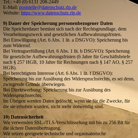
Tel.: +49 (0) 6131 208-2449
E-Mail:
poststelle@datenschutz.rlp.de
Website:
https://www.datenschutz.rlp.de
9) Dauer der Speicherung personenbezogener Daten
Die Speicherdauer bemisst sich nach der Rechtsgrundlage, dem
Verarbeitungszweck und gesetzlichen Aufbewahrungsfristen.
Bei Einwilligung (Art. 6 Abs. 1 lit. a DSGVO): Speicherung bis
zum Widerruf.
Bei Vertragserfüllung (Art. 6 Abs. 1 lit. b DSGVO): Speicherung
für gesetzliche Aufbewahrungsfristen (6 Jahre für Geschäftsbriefe
nach § 257 HGB, 10 Jahre für Rechnungen nach § 147 AO, § 257
HGB).
Bei berechtigtem Interesse (Art. 6 Abs. 1 lit. f DSGVO):
Speicherung bis zur Ausübung des Widerspruchsrechts, es sei denn,
zwingende Gründe überwiegen.
Bei Direktwerbung: Speicherung bis zur Ausübung des
Widerspruchsrechts.
Im Übrigen werden Daten gelöscht, wenn sie für die Zwecke, für
die sie erhoben wurden, nicht mehr notwendig sind.
10) Datensicherheit
Wir verwenden SSL-/TLS-Verschlüsselung mit bis zu 256 Bit für
die sichere Datenübertragung.
Wir setzen geeignete technische und organisatorische