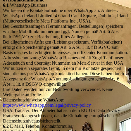
6.1
WhatsApp Business
Wir bieten die Kontaktaufnahme über WhatsApp an. Anbieter:
WhatsApp Ireland Limited, 4 Grand Canal Square, Dublin 2, Irland
(Muttergesellschaft: Meta Platforms Inc., USA).
Bei Geschäftsanfragen (Terminanfragen, Bestellungen) speichern
wir Ihre Mobilfunknummer und ggf. Namen gemäß Art. 6 Abs. 1
lit. b DSGVO zur Bearbeitung Ihres Anliegens.
Bei allgemeinen Anfragen (Leistungsspektrum, Verfügbarkeiten)
erfolgt die Speicherung gemäß Art. 6 Abs. 1 lit. f DSGVO auf
Basis unseres berechtigten Interesses an effizienter Kommunikation.
Adressbuchnutzung: WhatsApp Business erhält Zugriff auf unser
Adressbuch und überträgt Nummern an Meta-Server in den USA.
Wir nutzen ein separates Gerät, in dem nur Kontakte gespeichert
sind, die uns per WhatsApp kontaktiert haben. Diese haben durch
Akzeptanz der WhatsApp-Nutzungsbedingungen gemäß Art. 6
Abs. 1 lit. a DSGVO eingewilligt.
Ihre Daten werden nur zur Beantwortung verwendet. Keine
Weitergabe an Dritte.
Datenschutzhinweise WhatsApp:
https://www.whatsapp.com/legal/privacy-policy
USA-Transfer: Der Anbieter hat sich dem EU-US Data Privacy
Framework angeschlossen, das die Einhaltung europäischen
Datenschutzniveaus sicherstellt.
6.2
E-Mail, Telefon, Kontaktformular