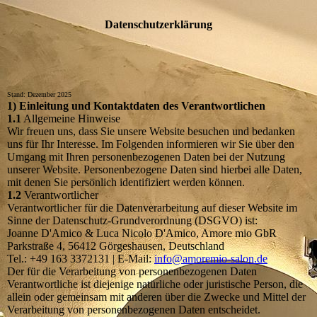
Datenschutzerklärung
Stand: Dezember 2025
1) Einleitung und Kontaktdaten des Verantwortlichen
1.1
Allgemeine Hinweise
Wir freuen uns, dass Sie unsere Website besuchen und bedanken
uns für Ihr Interesse. Im Folgenden informieren wir Sie über den
Umgang mit Ihren personenbezogenen Daten bei der Nutzung
unserer Website. Personenbezogene Daten sind hierbei alle Daten,
mit denen Sie persönlich identifiziert werden können.
1.2
Verantwortlicher
Verantwortlicher für die Datenverarbeitung auf dieser Website im
Sinne der Datenschutz-Grundverordnung (DSGVO) ist:
Joanne D'Amico & Luca Nicolo D'Amico, Amore mio GbR
Parkstraße 4, 56412 Görgeshausen, Deutschland
Tel.: +49 163 3372131 | E-Mail:
info@amoremio-salon.de
Der für die Verarbeitung von personenbezogenen Daten
Verantwortliche ist diejenige natürliche oder juristische Person, die
allein oder gemeinsam mit anderen über die Zwecke und Mittel der
Verarbeitung von personenbezogenen Daten entscheidet.