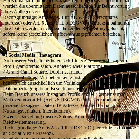
Bei Kontaktaufnahme per E-Mail, Telefon oder Kontaktformular
werden die übermittelten Daten ausschließlich zur Beantwortung
Ihres Anliegens gespeichert.
Rechtsgrundlage: Art. 6 Abs. 1 lit. f DSGVO (berechtigtes
Interesse) oder Art. 6 Abs. 1 lit. b DSGVO (Vertragsanbahnung).
Ihre Daten werden nach abschließender Bearbeitung gelöscht,
sofern keine gesetzlichen Aufbewahrungspflichten bestehen.
7) Social Media - Instagram
Auf unserer Website befinden sich Links zu unserem Instagram-
Profil @amoremio.salon. Anbieter: Meta Platforms Ireland Limited,
4 Grand Canal Square, Dublin 2, Irland.
Keine Einbettung: Wir betten keine Instagram-Inhalte direkt ein. Es
handelt sich ausschließlich um Verlinkungen. Eine automatische
Datenübertragung beim Besuch unserer Website findet nicht statt.
Beim Besuch unseres Instagram-Profils sind wir gemeinsam mit
Meta verantwortlich (Art. 26 DSGVO) für die Verarbeitung
personenbezogener Daten (IP-Adresse, Geräteinformationen,
Nutzungsverhalten, Interaktionen).
Zweck: Darstellung unseres Salons, Kundeninteraktion,
Reichweitenmessung.
Rechtsgrundlage: Art. 6 Abs. 1 lit. f DSGVO (berechtigtes Interesse
an Social Media Präsenz).
Vereinbarung zur gemeinsamen Verantwortlichkeit: