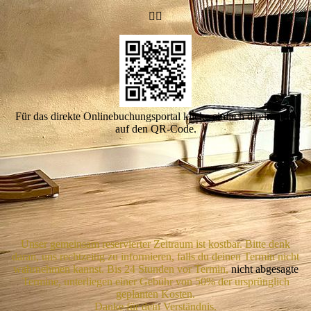
👇🏻
Für das direkte Onlinebuchungsportal klicke einfach direkt oben
auf den QR-Code.
Unser gemeinsam reservierter Zeitraum ist kostbar. Bitte denk
daran, uns rechtzeitig zu informieren, falls du deinen Termin nicht
wahrnehmen kannst. Bis 24 Stunden vor Termin,
nicht abgesagte
Termine, unterliegen einer Gebühr von 50% der ursprünglich
geplanten Kosten.
Danke für dein Verständnis.