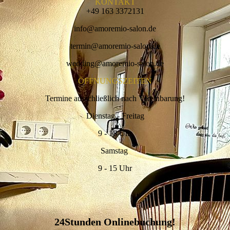
KONTAKT
+49 163 3372131
info@amoremio-salon.de
termin@amoremio-salon.de
wedding@amoremio-salon.de
ÖFFNUNGSZEITEN
Termine ausschließlich nach Vereinbarung!
Dienstag - Freitag
9 - 18 Uhr
Samstag
9 - 15 Uhr
24Stunden Onlinebuchung!