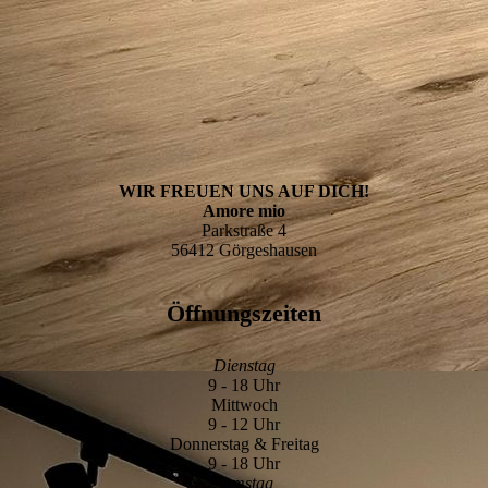
WIR FREUEN UNS AUF DICH!
Amore mio
Parkstraße 4
56412 Görgeshausen
Öffnungszeiten
Dienstag
9 - 18 Uhr
Mittwoch
9 - 12 Uhr
Donnerstag & Freitag
9 - 18 Uhr
Samstag